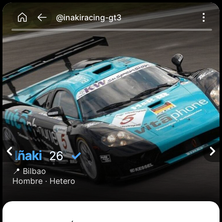
@inakiracing-gt3
Iñaki
✓
26
📍
Bilbao
Hombre ·
Hetero