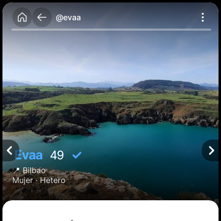
@evaa
Evaa
✓
49
📍
Bilbao
Mujer ·
Hetero