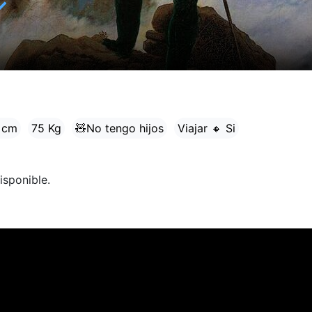
✓
 cm
75 Kg
🧸No tengo hijos
Viajar 🔸 Si
isponible.