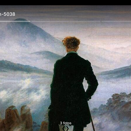
n-5038
3 fotos
❮
❯