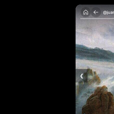
@jua
❮