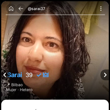
@sarai37
Sarai
✓ 🜲
39
📍
Bilbao
Mujer ·
Hetero