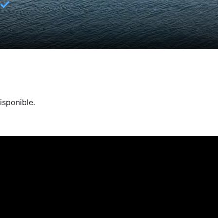
✓
isponible.