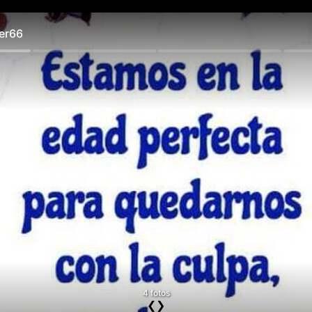
er66
4 fotos
❮
❯