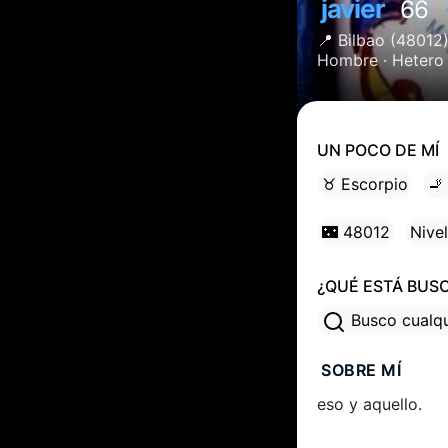
javier
66
📍
Bilbao
(48012
Hombre ·
Hetero
UN POCO DE MÍ
♉ Escorpio
🚬
🌃 48012
Nivel
¿QUÉ ESTÁ BUS
Busco cualq
SOBRE MÍ
eso y aquello.