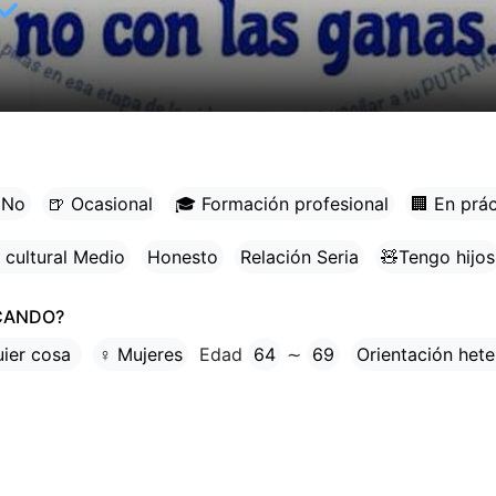
✓
)
 No
🍺 Ocasional
🎓 Formación profesional
🏢 En prác
 cultural Medio
Honesto
Relación Seria
🧸Tengo hijos
CANDO?
uier cosa
♀ Mujeres
Edad
64
∼
69
Orientación hete