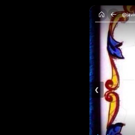
@javi
❮