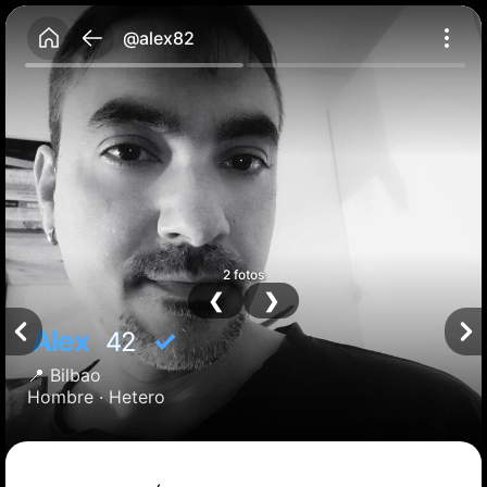
@alex82
2 fotos
❮
❯
Alex
✓
42
📍
Bilbao
Hombre ·
Hetero