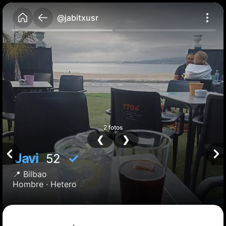
@jabitxusr
2 fotos
❮
❯
Javi
✓
52
📍
Bilbao
Hombre ·
Hetero