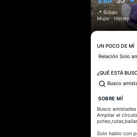
35
📍
Bilbao
Mujer ·
Hetero
UN POCO DE MÍ
Relación Solo a
¿QUÉ ESTÁ BUS
Busco amis
SOBRE MÍ
Busco amistades s
Ampliar el círcul
poteo,rutas,bailar
Solo hablo con p