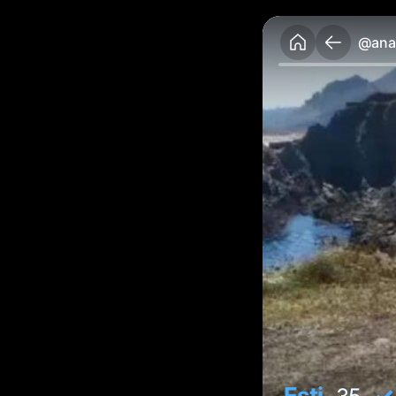
@anah
Esti
✓ 