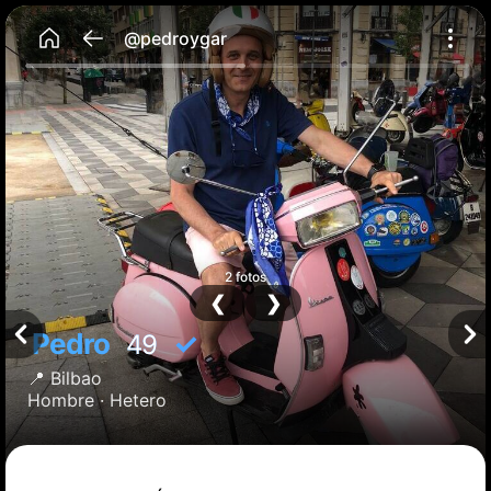
@pedroygar
2 fotos
❮
❯
Pedro
✓
49
📍
Bilbao
Hombre ·
Hetero