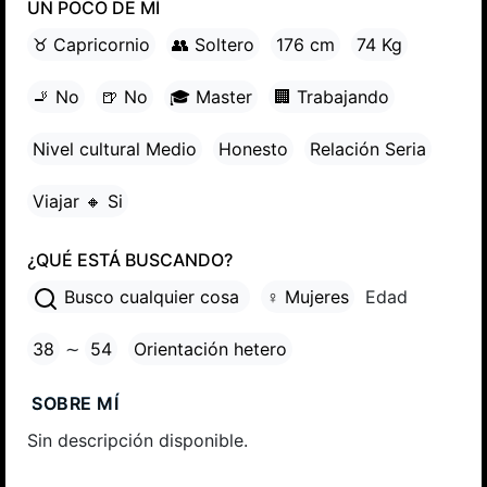
UN POCO DE MÍ
♉ Capricornio
👥 Soltero
176 cm
74 Kg
🚬 No
🍺 No
🎓 Master
🏢 Trabajando
Nivel cultural Medio
Honesto
Relación Seria
Viajar 🔸 Si
¿QUÉ ESTÁ BUSCANDO?
Busco cualquier cosa
♀ Mujeres
Edad
38
∼
54
Orientación hetero
SOBRE MÍ
Sin descripción disponible.