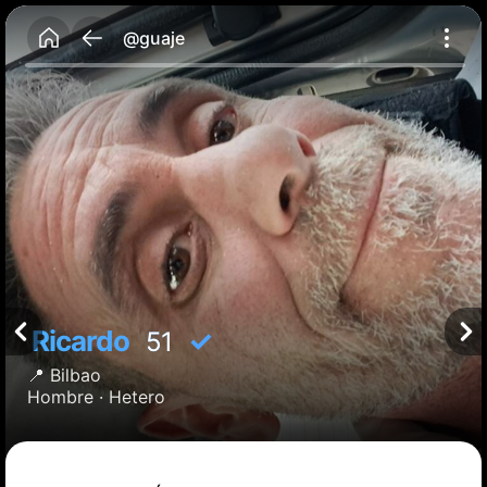
@guaje
Ricardo
✓
51
📍
Bilbao
Hombre ·
Hetero