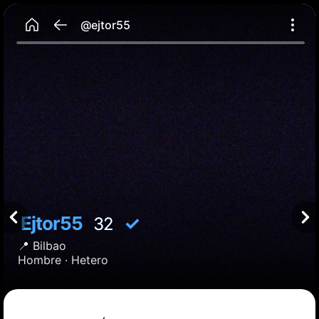
@ejtor55
Ejtor55
✓
32
📍
Bilbao
Hombre ·
Hetero