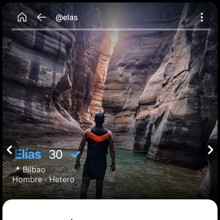
@elas
Elías
✓
30
📍
Bilbao
Hombre ·
Hetero