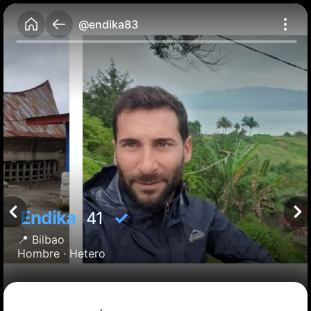
@endika83
Endika
✓
41
📍
Bilbao
Hombre ·
Hetero