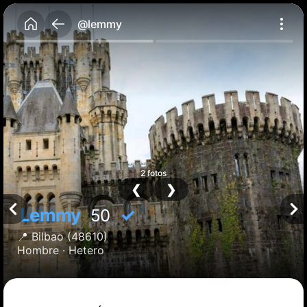
@lemmy
2 fotos
❮
❯
Lemmy
✓
50
📍
Bilbao
(48610)
Hombre ·
Hetero