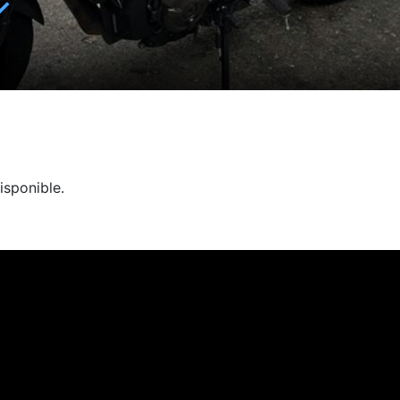
✓
isponible.