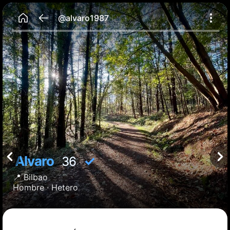
@alvaro1987
Alvaro
✓
36
📍
Bilbao
Hombre ·
Hetero