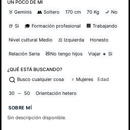
UN POCO DE MÍ
♉ Geminis
👥 Soltero
170 cm
70 Kg
🚬 No
🍺 Si
🎓 Formación profesional
🏢 Trabajando
Nivel cultural Medio
⚖ Izquierda
Honesto
Relación Seria
🧸No tengo hijos
Viajar 🔸 Si
¿QUÉ ESTÁ BUSCANDO?
Busco cualquier cosa
♀ Mujeres
Edad
30
∼
50
Orientación hetero
SOBRE MÍ
Sin descripción disponible.