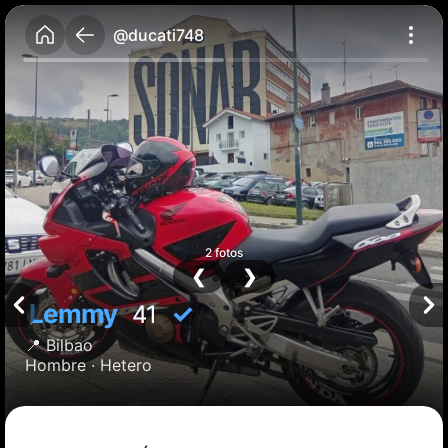
@ducati748
2 fotos
❮
❯
Lemmy
✓
41
📍
Bilbao
Hombre ·
Hetero