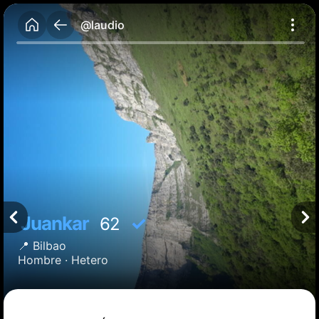
@laudio
Juankar
✓
62
📍
Bilbao
Hombre ·
Hetero