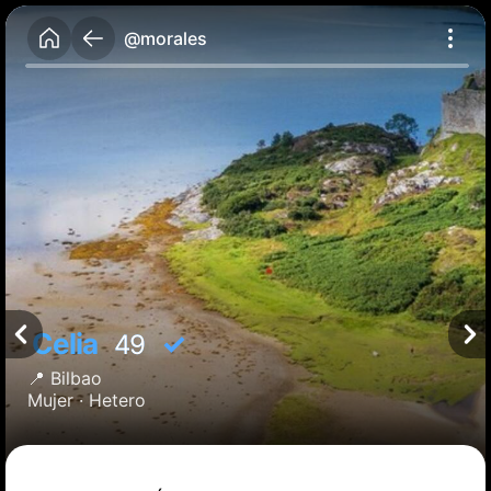
@morales
Celia
✓
49
📍
Bilbao
Mujer ·
Hetero