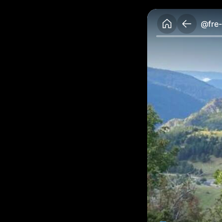
@fre-