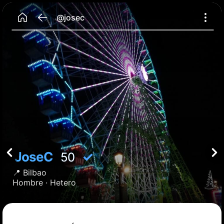
@josec
JoseC
✓
50
📍
Bilbao
Hombre ·
Hetero