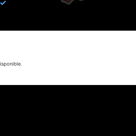
✓
isponible.