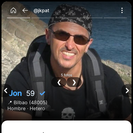
@jkpat
5 fotos
❮
❯
Jon
✓
59
📍
Bilbao
(48005)
Hombre ·
Hetero