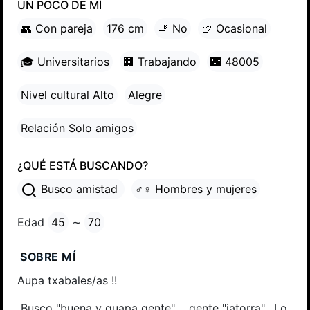
UN POCO DE MÍ
👥 Con pareja
176 cm
🚬 No
🍺 Ocasional
🎓 Universitarios
🏢 Trabajando
🌃 48005
Nivel cultural Alto
Alegre
Relación Solo amigos
¿QUÉ ESTÁ BUSCANDO?
Busco amistad
♂♀ Hombres y mujeres
Edad
45
∼
70
SOBRE MÍ
Aupa txabales/as !!
Busco "buena y guapa gente",... gente "jatorra". Lo