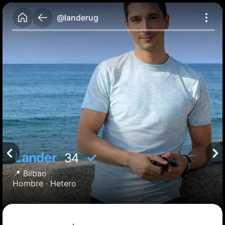
@landerug
Lander
✓
34
📍
Bilbao
Hombre ·
Hetero