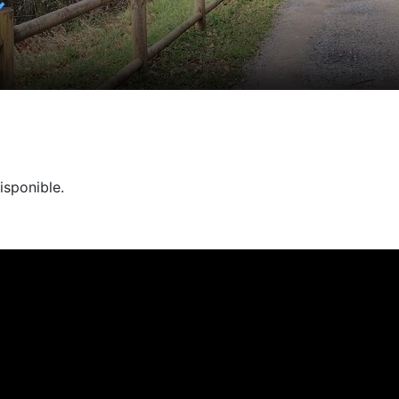
✓
isponible.