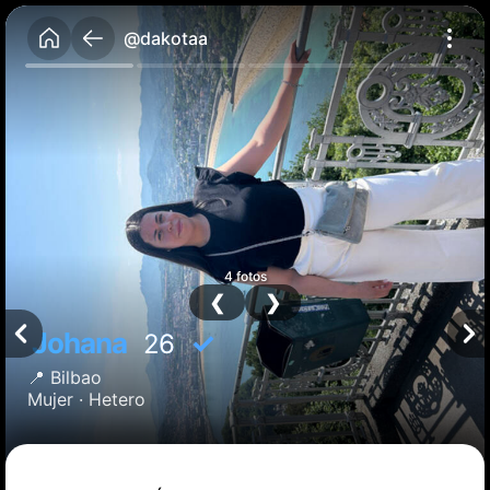
@dakotaa
4 fotos
❮
❯
Johana
✓
26
📍
Bilbao
Mujer ·
Hetero