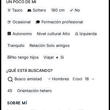
UN POCO DE MÍ
♉ Tauro
👥 Soltero
160 cm
🚬 No
🍺 Ocasional
🎓 Formación profesional
🏢 Autonomo
Nivel cultural Alto
⚖ Izquierda
Tranquilo
Relación Solo amigos
🧸No tengo hijos
Viajar 🔸 Si
¿QUÉ ESTÁ BUSCANDO?
Busco amistad
♂ Hombres
Edad
18
∼
45
Orientación hetero
SOBRE MÍ