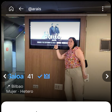
@arais
Saioa
✓ 🜲
41
📍
Bilbao
Mujer ·
Hetero