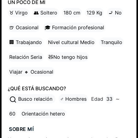
UN POCO DE MÍ
♉ Virgo
👥 Soltero
180 cm
129 Kg
🚬 No
🍺 Ocasional
🎓 Formación profesional
🏢 Trabajando
Nivel cultural Medio
Tranquilo
Relación Seria
🧸No tengo hijos
Viajar 🔸 Ocasional
¿QUÉ ESTÁ BUSCANDO?
Busco relación
♂ Hombres
Edad
33
∼
60
Orientación hetero
SOBRE MÍ