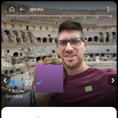
@treto
alan
✓
33
📍
Bilbao
Hombre ·