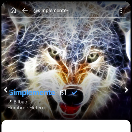
@simplemente-
Simplemente
✓
61
📍
Bilbao
Hombre ·
Hetero