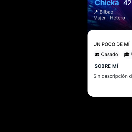
Chicka
42
📍
Bilbao
Mujer ·
Hetero
UN POCO DE MÍ
👥 Casado
🎓 
SOBRE MÍ
Sin descripción d