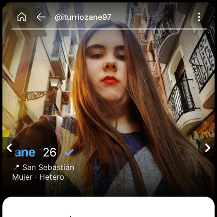
@iturriozane97
ane
✓
26
📍
San Sebastián
Mujer ·
Hetero