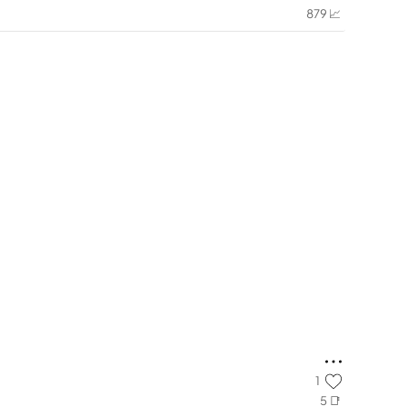
879 📈
1
5 📑