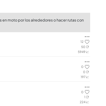
 en moto por los alrededores o hacer rutas con
12
50 📑
5949 📈
0
0 📑
197 📈
0
1 📑
224 📈