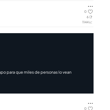
0
6 📑
1144 📈
upo para que miles de personas lo vean
0