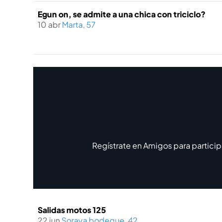
Egun on, se admite a una chica con triciclo?
10 abr
Marta, 57
Regístrate en Amigos para particip
Salidas motos 125
22 jun
Soraya bodegue, 42