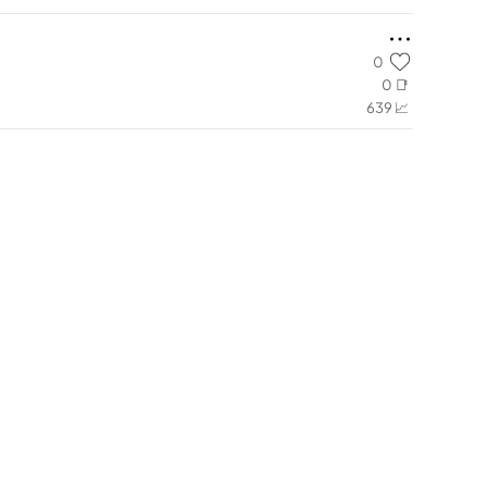
0
0 📑
639 📈