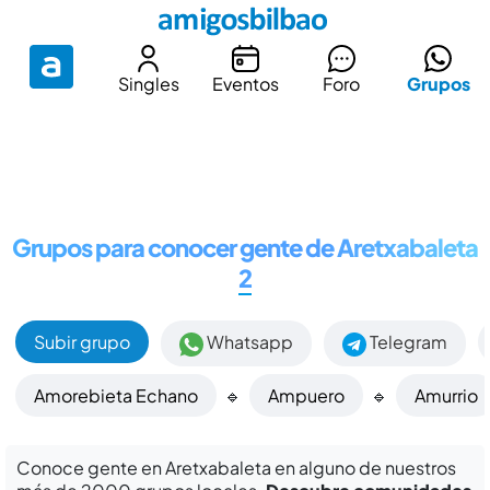
Singles
Eventos
Foro
Grupos
Grupos para conocer gente de Aretxabaleta
2
Subir grupo
Whatsapp
Telegram
Amorebieta Echano
🔹
Ampuero
🔹
Amurrio
Conoce gente en Aretxabaleta en alguno de nuestros