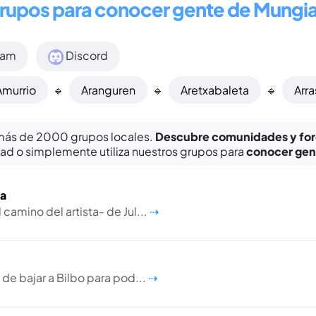
rupos para conocer gente de Mungi
ram
Discord
Amurrio
🔹
Aranguren
🔹
Aretxabaleta
🔹
Arr
más de 2000 grupos locales.
Descubre comunidades y for
ad o simplemente utiliza nuestros grupos para
conocer gen
ia
camino del artista- de Jul...
⇢
 de bajar a Bilbo para pod...
⇢