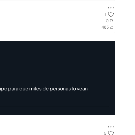
1
0 📑
485 📈
upo para que miles de personas lo vean
5