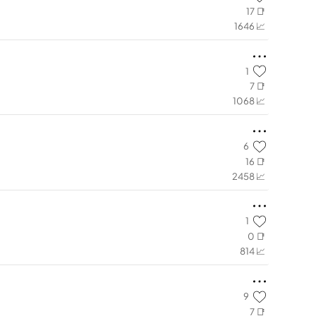
17 📑
1646 📈
1
7 📑
1068 📈
6
16 📑
2458 📈
1
0 📑
814 📈
9
7 📑