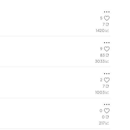
5
7 📑
1420 📈
9
83 📑
3033 📈
2
7 📑
1003 📈
0
0 📑
217 📈