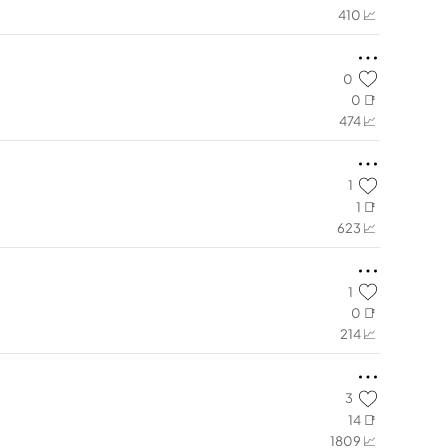
410 📈
0
0 📑
474 📈
1
1 📑
623 📈
1
0 📑
214 📈
3
14 📑
1809 📈