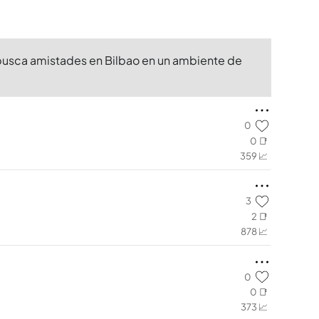
 busca amistades en Bilbao en un ambiente de
0
0 📑
359 📈
3
2 📑
878 📈
0
0 📑
373 📈