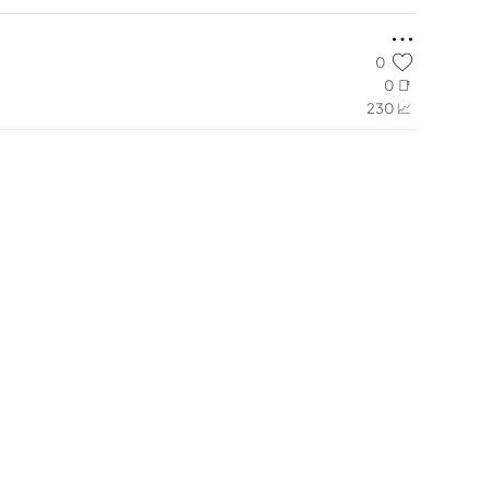
0
0 📑
230 📈