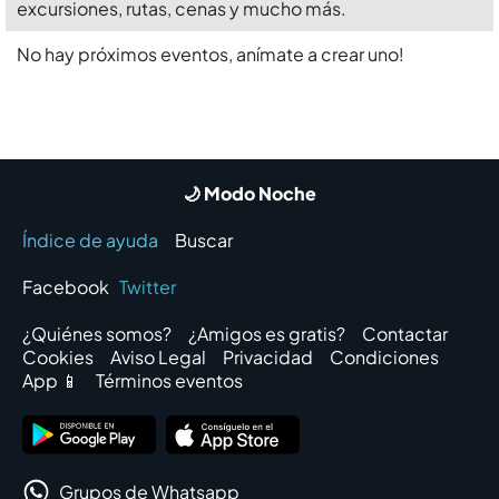
excursiones, rutas, cenas y mucho más.
No hay próximos eventos, anímate a crear uno!
🌙 Modo Noche
Índice de ayuda
Buscar
Facebook
Twitter
¿Quiénes somos?
¿Amigos es gratis?
Contactar
Cookies
Aviso Legal
Privacidad
Condiciones
App 📱
Términos eventos
Grupos de Whatsapp