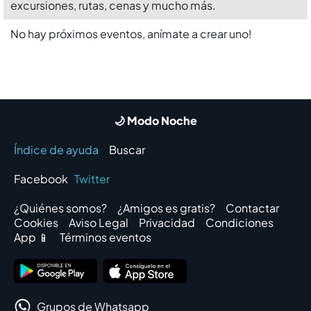
excursiones, rutas, cenas y mucho más.
No hay próximos eventos, anímate a crear uno!
🌙 Modo Noche
Índice de ayuda
Buscar
Facebook
Twitter
¿Quiénes somos?
¿Amigos es gratis?
Contactar
Cookies
Aviso Legal
Privacidad
Condiciones
App 📱
Términos eventos
Grupos de Whatsapp