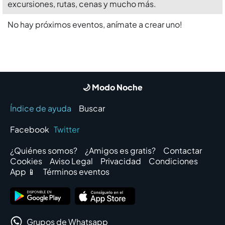
excursiones, rutas, cenas y mucho más.
No hay próximos eventos, anímate a crear uno!
🌙 Modo Noche
Índice de ayuda
Buscar
Facebook
Twitter
¿Quiénes somos?
¿Amigos es gratis?
Contactar
Cookies
Aviso Legal
Privacidad
Condiciones
App 📱
Términos eventos
Grupos de Whatsapp