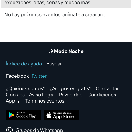
excursiones, rutas, cenas y mucho más.
No hay próximos eventos, anímate a crear uno!
🌙 Modo Noche
Índice de ayuda
Buscar
Facebook
Twitter
¿Quiénes somos?
¿Amigos es gratis?
Contactar
Cookies
Aviso Legal
Privacidad
Condiciones
App 📱
Términos eventos
Grupos de Whatsapp