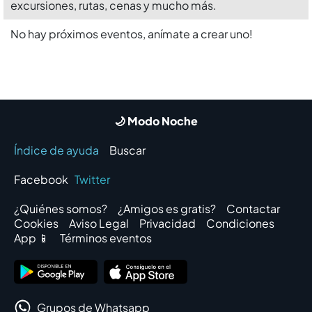
excursiones, rutas, cenas y mucho más.
No hay próximos eventos, anímate a crear uno!
🌙 Modo Noche
Índice de ayuda
Buscar
Facebook
Twitter
¿Quiénes somos?
¿Amigos es gratis?
Contactar
Cookies
Aviso Legal
Privacidad
Condiciones
App 📱
Términos eventos
Grupos de Whatsapp