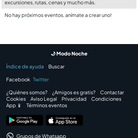
excursiones, rutas, cenas y mucho más.
No hay próximos eventos, anímate a crear uno!
🌙 Modo Noche
Índice de ayuda
Buscar
Facebook
Twitter
¿Quiénes somos?
¿Amigos es gratis?
Contactar
Cookies
Aviso Legal
Privacidad
Condiciones
App 📱
Términos eventos
Grupos de Whatsapp